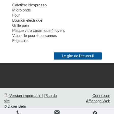
Cafetière Nespresso
Micro onde
Four
Bouilloir electrique
Grille pain
Plaque vitro céramique 4 foyers
Vaisselle pour 6 personnes
Frigidaire
Le gîte de l'écureuil
Version imprimable
|
Plan du
Connexion
site
Affichage Web
© Didier Behr